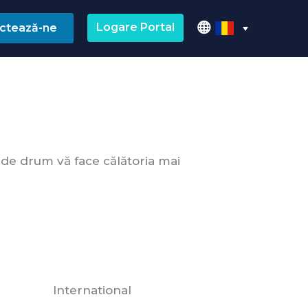
Logare Portal
ctează-ne
 de drum vă face călătoria mai
International