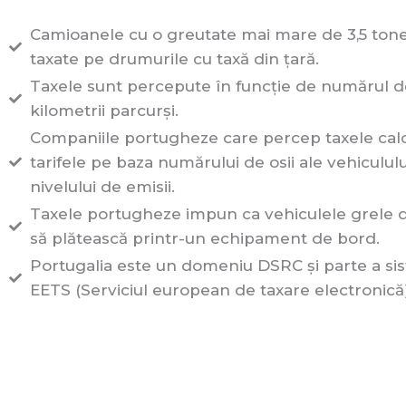
Camioanele cu o greutate mai mare de 3,5 ton
taxate pe drumurile cu taxă din țară.
Taxele sunt percepute în funcție de numărul d
kilometrii parcurși.
Companiile portugheze care percep taxele cal
tarifele pe baza numărului de osii ale vehiculului
nivelului de emisii.
Taxele portugheze impun ca vehiculele grele 
să plătească printr-un echipament de bord.
Portugalia este un domeniu DSRC și parte a si
EETS (Serviciul european de taxare electronică)