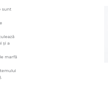
e sunt
e
culează
 și a
de marfă
stemului
.