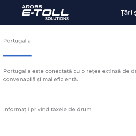
Skip
to
Țări
content
Portugalia
Portugalia este conectată cu o rețea extinsă de d
convenabilă și mai eficientă.
Informații privind taxele de drum