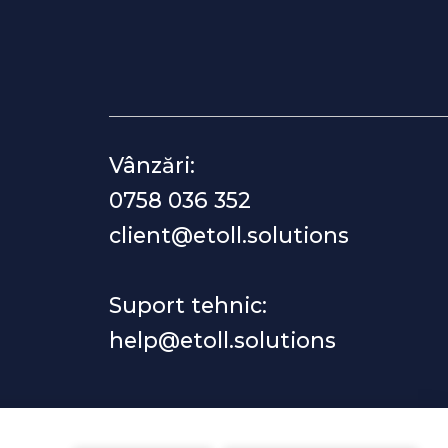
Vânzări:
0758 036 352
client@etoll.solutions
Suport tehnic:
help@etoll.solutions