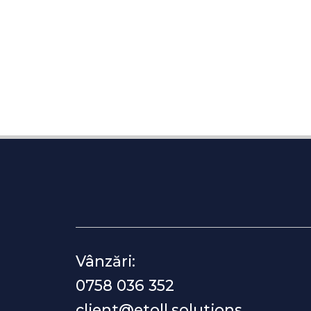
Vânzări:
0758 036 352
client@etoll.solutions