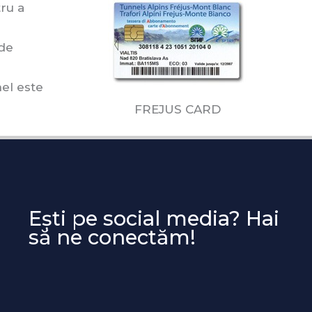
ru a
 de
el este
FREJUS CARD
Ești pe social media? Hai
să ne conectăm!