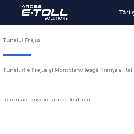
Skip
to
Țări
content
Tunelul Frejus
Tunelurile Frejus și Montblanc leagă Franța și Itali
Informații privind taxele de drum