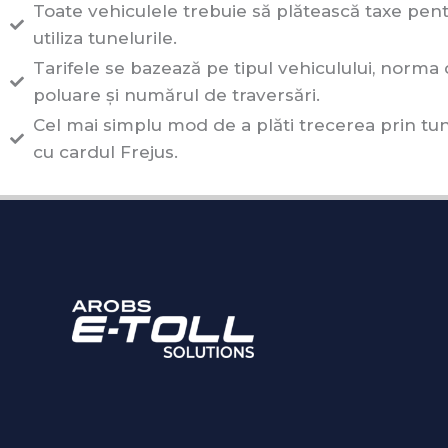
Toate vehiculele trebuie să plătească taxe pent
utiliza tunelurile.
Tarifele se bazează pe tipul vehiculului, norma
poluare și numărul de traversări.
Cel mai simplu mod de a plăti trecerea prin tun
cu cardul Frejus.